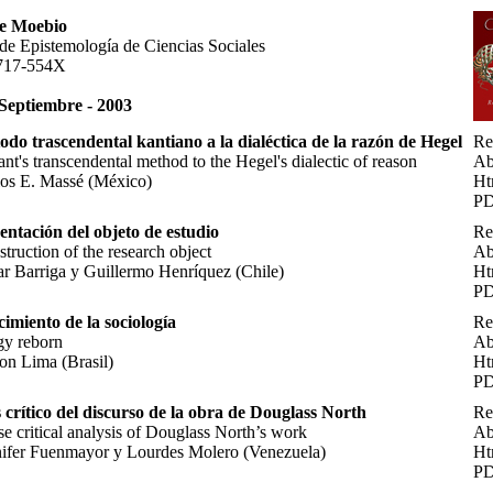
de Moebio
 de Epistemología de Ciencias Sociales
717-554X
 Septiembre - 2003
odo trascendental kantiano a la dialéctica de la razón de Hegel
Re
t's transcendental method to the Hegel's dialectic of reason
Ab
los E. Massé (México)
Ht
P
entación del objeto de estudio
Re
truction of the research object
Ab
r Barriga y Guillermo Henríquez (Chile)
Ht
P
cimiento de la sociología
Re
gy reborn
Ab
on Lima (Brasil)
Ht
P
s crítico del discurso de la obra de Douglass North
Re
e critical analysis of Douglass North’s work
Ab
nifer Fuenmayor y Lourdes Molero (Venezuela)
Ht
P