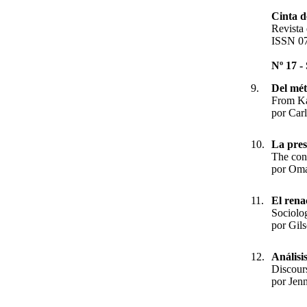
Cinta 
Revista
ISSN 0
Nº 17 -
9.
Del mét
From Kan
por Car
10.
La pres
The cons
por Oma
11.
El rena
Sociolo
por Gils
12.
Análisi
Discours
por Jen