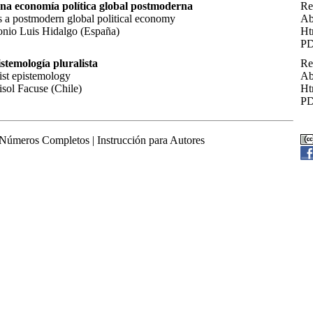
na economía política global postmoderna
Re
 a postmodern global political economy
Ab
onio Luis Hidalgo (España)
Ht
P
stemología pluralista
Re
ist epistemology
Ab
sol Facuse (Chile)
Ht
P
Números Completos |
Instrucción para Autores