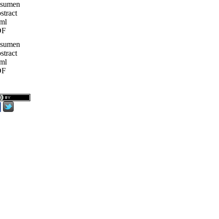
sumen
stract
ml
DF
sumen
stract
ml
DF